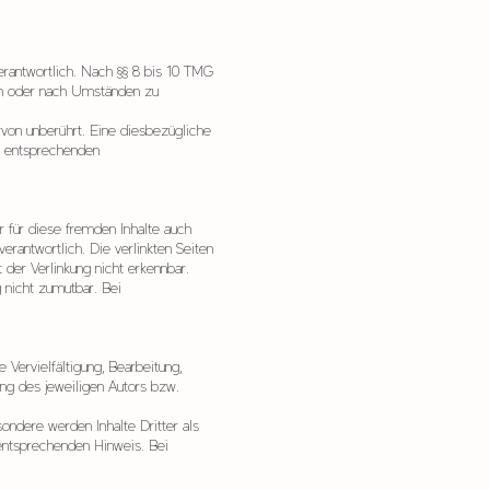
erantwortlich. Nach §§ 8 bis 10 TMG
hen oder nach Umständen zu
von unberührt. Eine diesbezügliche
n entsprechenden
r für diese fremden Inhalte auch
erantwortlich. Die verlinkten Seiten
der Verlinkung nicht erkennbar.
g nicht zumutbar. Bei
 Vervielfältigung, Bearbeitung,
ng des jeweiligen Autors bzw.
sondere werden Inhalte Dritter als
entsprechenden Hinweis. Bei