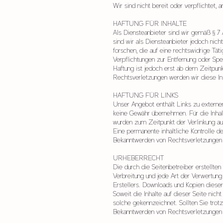
Wir sind nicht bereit oder verpflichtet,
HAFTUNG FÜR INHALTE
Als Diensteanbieter sind wir gemäß § 7
sind wir als Diensteanbieter jedoch nic
forschen, die auf eine rechtswidrige Täti
Verpflichtungen zur Entfernung oder Sp
Haftung ist jedoch erst ab dem Zeitpun
Rechtsverletzungen werden wir diese I
HAFTUNG FÜR LINKS
Unser Angebot enthält Links zu externen
keine Gewähr übernehmen. Für die Inhalte
wurden zum Zeitpunkt der Verlinkung au
Eine permanente inhaltliche Kontrolle d
Bekanntwerden von Rechtsverletzungen 
URHEBERRECHT
Die durch die Seitenbetreiber erstellte
Verbreitung und jede Art der Verwertun
Erstellers. Downloads und Kopien dieser 
Soweit die Inhalte auf dieser Seite nich
solche gekennzeichnet. Sollten Sie tro
Bekanntwerden von Rechtsverletzungen 