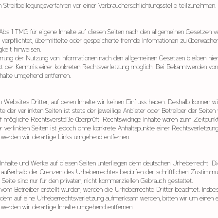
 an Streitbeilegungsverfahren vor einer Verbraucherschlichtungsstelle teilzunehmen.
 Abs.1 TMG für eigene Inhalte auf diesen Seiten nach den allgemeinen Gesetzen v
ht verpflichtet, übermittelte oder gespeicherte fremde Informationen zu überwac
gkeit hinweisen.
errung der Nutzung von Informationen nach den allgemeinen Gesetzen bleiben hier
kt der Kenntnis einer konkreten Rechtsverletzung möglich. Bei Bekanntwerden vo
nhalte umgehend entfernen.
 Websites Dritter, auf deren Inhalte wir keinen Einfluss haben. Deshalb können wi
 der verlinkten Seiten ist stets der jeweilige Anbieter oder Betreiber der Seiten v
f mögliche Rechtsverstöße überprüft. Rechtswidrige Inhalte waren zum Zeitpunkt 
er verlinkten Seiten ist jedoch ohne konkrete Anhaltspunkte einer Rechtsverletzun
werden wir derartige Links umgehend entfernen.
n Inhalte und Werke auf diesen Seiten unterliegen dem deutschen Urheberrecht. Die
g außerhalb der Grenzen des Urheberrechtes bedürfen der schriftlichen Zustimmu
Seite sind nur für den privaten, nicht kommerziellen Gebrauch gestattet.
t vom Betreiber erstellt wurden, werden die Urheberrechte Dritter beachtet. Insbe
tzdem auf eine Urheberrechtsverletzung aufmerksam werden, bitten wir um einen 
werden wir derartige Inhalte umgehend entfernen.